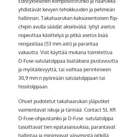
Edistyksellinen komposiittirunko ja haarukka
yhdistävät kevyen tehokkuuden ja pehmeän
hallinnan. Takahaarukan kaksiasentoisen flip-
chipin avulla säädät akseliväliä: lyhyt asetus
nopeuttaa käsittelyä ja pitkä asetus lisää
rengastilaa (53 mm asti) ja parantaa
vakautta. Voit käyttää mukana toimitettua
D-Fuse-satulatolppaa lisätäksesi joustavuutta
ja myötäilevyyttä, tai vaihtaa perinteiseen
30,9 mm:n pyöreään satulatolppaan tai
hissitolppaan.
Ohuet pudotetut takahaarukan yläputket
vaimentavat iskuja ja tärinää. Contact SL XR
D-Fuse-ohjaustanko ja D-Fuse -satulatolppa
tasoittavat tien epätasaisuuksia, parantavat
hallintaa ja minimoivat väsymystä pitkillä