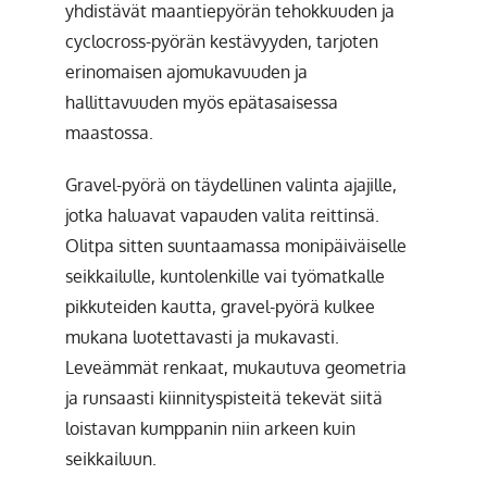
yhdistävät maantiepyörän tehokkuuden ja
cyclocross-pyörän kestävyyden, tarjoten
erinomaisen ajomukavuuden ja
hallittavuuden myös epätasaisessa
maastossa.
Gravel-pyörä on täydellinen valinta ajajille,
jotka haluavat vapauden valita reittinsä.
Olitpa sitten suuntaamassa monipäiväiselle
seikkailulle, kuntolenkille vai työmatkalle
pikkuteiden kautta, gravel-pyörä kulkee
mukana luotettavasti ja mukavasti.
Leveämmät renkaat, mukautuva geometria
ja runsaasti kiinnityspisteitä tekevät siitä
loistavan kumppanin niin arkeen kuin
seikkailuun.