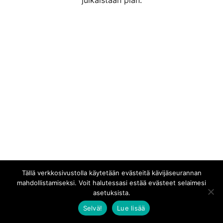
julkaistaan pian.
Tällä verkkosivustolla käytetään evästeitä kävijäseurannan
mahdollistamiseksi. Voit halutessasi estää evästeet selaimesi
asetuksista.
Selvä!
Lue lisää