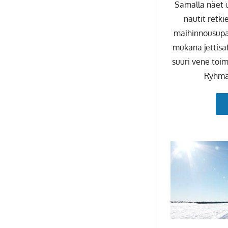
Samalla näet u
nautit retki
maihinnousupai
mukana jettisa
suuri vene toim
Ryhmän