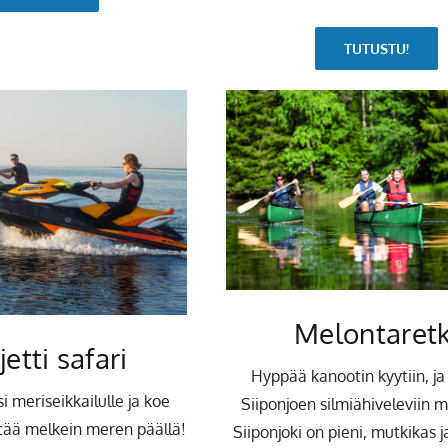
TUTUSTU!
Melontaretk
jetti safari
Hyppää kanootin kyytiin, ja
 meriseikkailulle ja koe
Siiponjoen silmiähiveleviin m
itää melkein meren päällä!
Siiponjoki on pieni, mutkikas ja