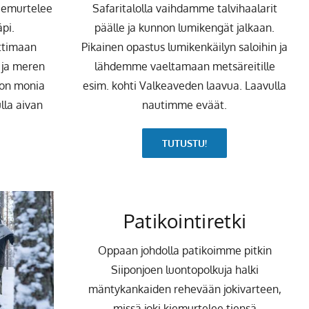
Safaritalolla vaihdamme talvihaalarit
 kiemurtelee
päälle ja kunnon lumikengät jalkaan.
äpi.
Pikainen opastus lumikenkäilyn saloihin ja
uttimaan
lähdemme vaeltamaan metsäreitille
 ja meren
esim. kohti Valkeaveden laavua. Laavulla
a on monia
nautimme eväät.
lla aivan
TUTUSTU!
Patikointiretki
Oppaan johdolla patikoimme pitkin
Siiponjoen luontopolkuja halki
mäntykankaiden rehevään jokivarteen,
missä joki kiemurtelee tiensä