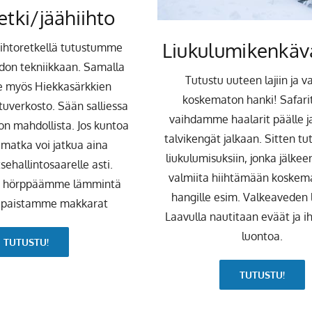
etki/jäähiihto
Liukulumikenkäv
iihtoretkellä tutustumme
on tekniikkaan. Samalla
Tutustu uuteen lajiin ja va
ee myös Hiekkasärkkien
koskematon hanki! Safarit
tuverkosto. Sään salliessa
vaihdamme haalarit päälle 
on mahdollista. Jos kuntoa
talvikengät jalkaan. Sitten 
, matka voi jatkua aina
liukulumisuksiin, jonka jälk
sehallintosaarelle asti.
valmiita hiihtämään koskem
lä hörppäämme lämmintä
hangille esim. Valkeaveden 
a paistamme makkarat
Laavulla nautitaan eväät ja i
luontoa.
TUTUSTU!
TUTUSTU!