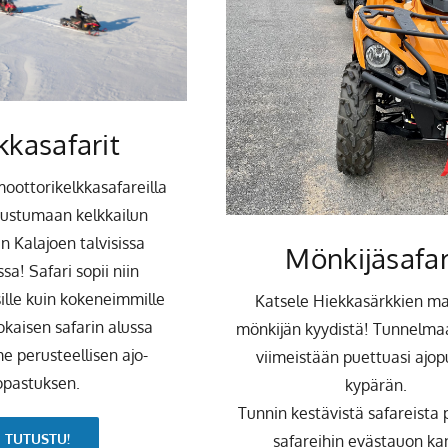
kkasafarit
moottorikelkkasafareilla
tustumaan kelkkailun
 Kalajoen talvisissa
Mönkijäsafar
a! Safari sopii niin
sille kuin kokeneimmille
Katsele Hiekkasärkkien m
Jokaisen safarin alussa
mönkijän kyydistä! Tunnelma
e perusteellisen ajo-
viimeistään puettuasi ajop
opastuksen.
kypärän.
Tunnin kestävistä safareista
TUTUSTU!
safareihin evästauon ka