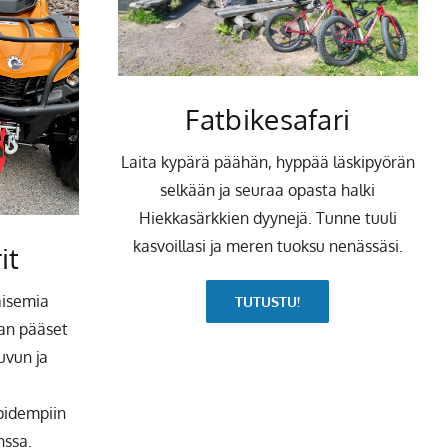
Fatbikesafari
Laita kypärä päähän, hyppää läskipyörän
selkään ja seuraa opasta halki
Hiekkasärkkien dyynejä. Tunne tuuli
kasvoillasi ja meren tuoksu nenässäsi.
it
aisemia
TUTUSTU!
an pääset
uvun ja
 pidempiin
nssa.