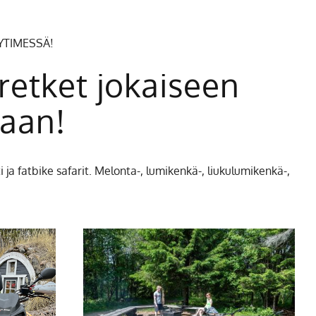
YTIMESSÄ!
 retket jokaiseen
aan!
ti ja fatbike safarit. Melonta-, lumikenkä-, liukulumikenkä-,