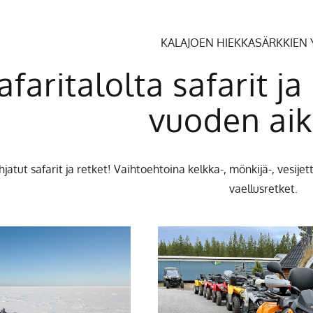
KALAJOEN HIEKKASÄRKKIEN 
afaritalolta safarit ja
vuoden aik
hjatut safarit ja retket! Vaihtoehtoina kelkka-, mönkijä-, vesijet
vaellusretket.