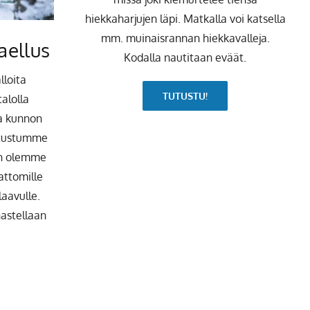
hiekkaharjujen läpi. Matkalla voi katsella
mm. muinaisrannan hiekkavalleja.
aellus
Kodalla nautitaan eväät.
lloita
TUTUSTU!
alolla
ja kunnon
tutustumme
een olemme
attomille
laavulle.
hastellaan