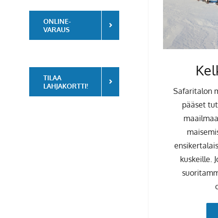
ONLINE-
VARAUS
Kel
TILAA
LAHJAKORTTI!
Safaritalon 
pääset tu
maailmaan
maisemiss
ensikertalai
kuskeille. 
suoritamm