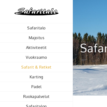
Skip
to
content
Safaritalo
Majoitus
Safar
Aktiviteetit
Vuokraamo
Safarit & Retket
Karting
Padel
Ruokapalvelut
Safaritalon