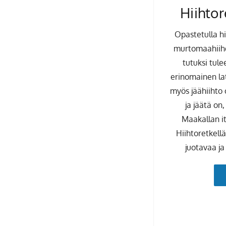
Hiihtor
Opastetulla h
murtomaahiihd
tutuksi tul
erinomainen la
myös jäähiihto 
ja jäätä on
Maakallan it
Hiihtoretkel
juotavaa j