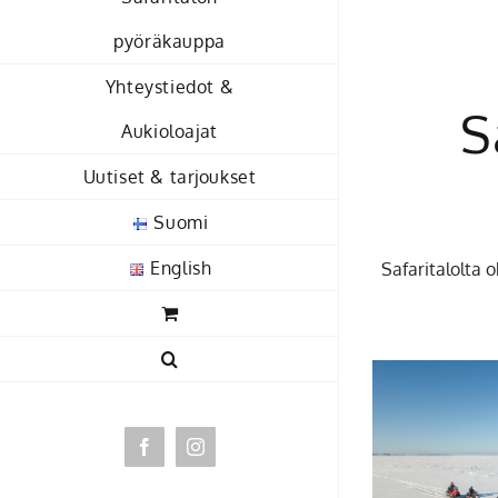
pyöräkauppa
Yhteystiedot &
S
Aukioloajat
Uutiset & tarjoukset
Suomi
English
Safaritalolta o
Facebook
Instagram