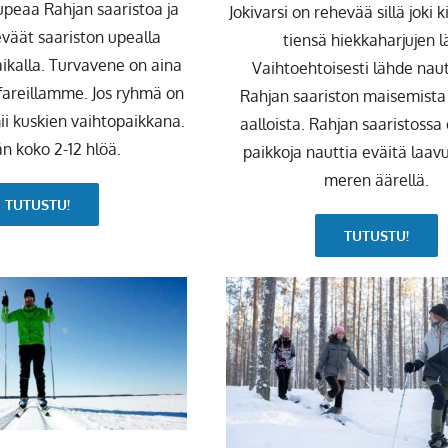
peaa Rahjan saaristoa ja
Jokivarsi on rehevää sillä joki
eväät saariston upealla
tiensä hiekkaharjujen l
kalla. Turvavene on aina
Vaihtoehtoisesti lähde na
fareillamme. Jos ryhmä on
Rahjan saariston maisemista
ii kuskien vaihtopaikkana.
aalloista. Rahjan saaristoss
 koko 2-12 hlöä.
paikkoja nauttia eväitä laavu
meren äärellä.
TUTUSTU!
TUTUSTU!