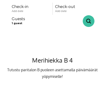
Check-in
Check-out
Add date
Add date
Guests
1
guest
-
+
Adults
1
Specific days
± 1 day
± 3 days
± 7 days
-
+
Children
0
Merihiekka B 4
August
Tutustu paritalon B puoleen asettamalla päivämäärät
mon
tue
wed
thu
fri
sat
sun
yöpymiselle!
27
28
29
30
31
1
2
3
4
5
6
7
8
9