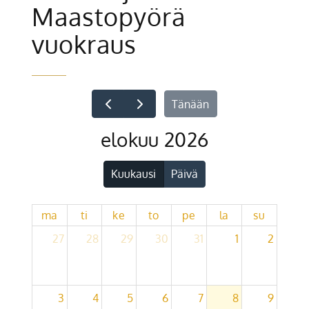
Maastopyörä
vuokraus
Tänään
elokuu 2026
Kuukausi
Päivä
ma
ti
ke
to
pe
la
su
27
28
29
30
31
1
2
3
4
5
6
7
8
9