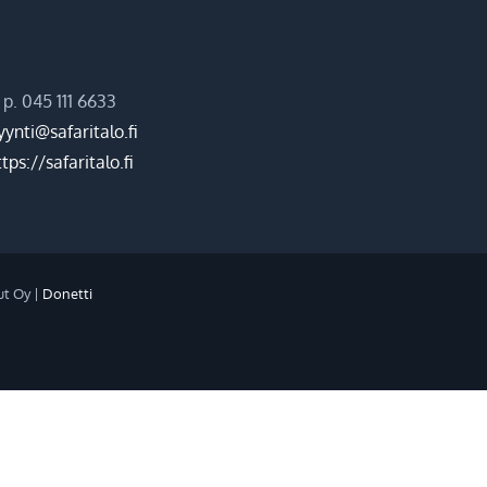
p. 045 111 6633
ynti@safaritalo.fi
tps://safaritalo.fi
ut Oy |
Donetti
ram