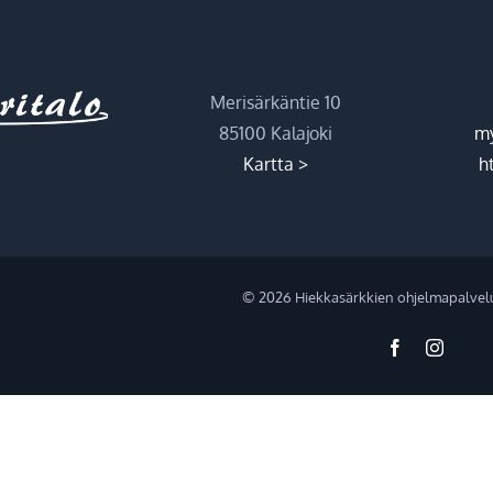
Merisärkäntie 10
85100 Kalajoki
my
Kartta >
ht
©
2026 Hiekkasärkkien ohjelmapalvel
Facebook
Instag