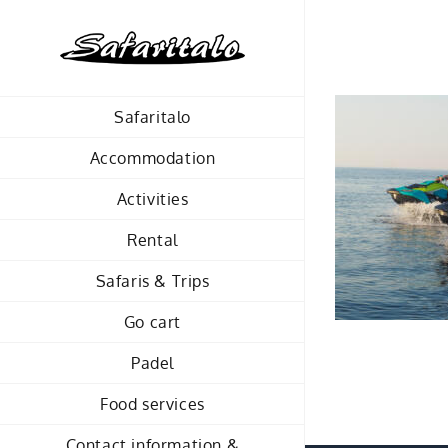
Skip
to
content
Safaritalo
Accommodation
Activities
Rental
Safaris & Trips
Go cart
Padel
Food services
Contact information &