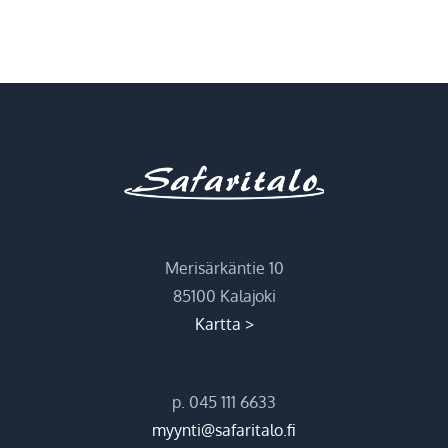
Merisärkäntie 10
85100 Kalajoki
Kartta >
p. 045 111 6633
myynti@safaritalo.fi