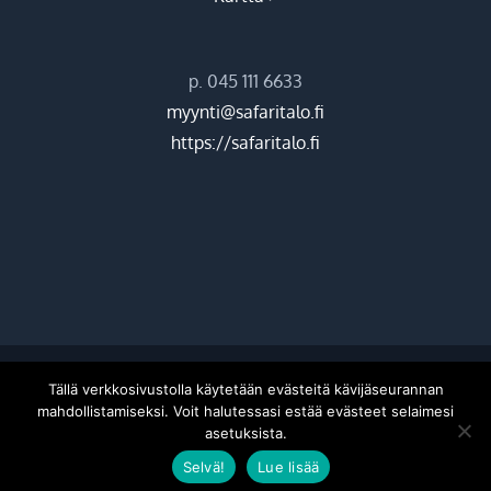
p. 045 111 6633
myynti@safaritalo.fi
https://safaritalo.fi
©
2026 Hiekkasärkkien ohjelmapalvelut Oy |
Donetti
Tällä verkkosivustolla käytetään evästeitä kävijäseurannan
mahdollistamiseksi. Voit halutessasi estää evästeet selaimesi
asetuksista.
Facebook
Instagram
Selvä!
Lue lisää