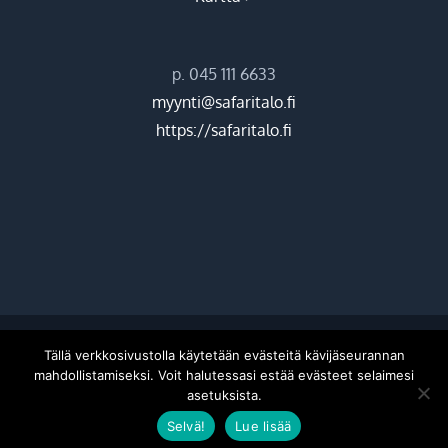
p. 045 111 6633
myynti@safaritalo.fi
https://safaritalo.fi
©
2026 Hiekkasärkkien ohjelmapalvelut Oy |
Donetti
Tällä verkkosivustolla käytetään evästeitä kävijäseurannan
mahdollistamiseksi. Voit halutessasi estää evästeet selaimesi
asetuksista.
Facebook
Instagram
Selvä!
Lue lisää