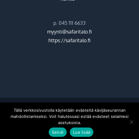
p. 045 111 6633
myynti@safaritalo.fi
https://safaritalo.fi
©
2026 Hiekkasärkkien ohjelmapalvelut Oy |
Donetti
Tällä verkkosivustolla käytetään evästeitä kävijäseurannan
mahdollistamiseksi. Voit halutessasi estää evästeet selaimesi
asetuksista.
Facebook
Instagram
Selvä!
Lue lisää