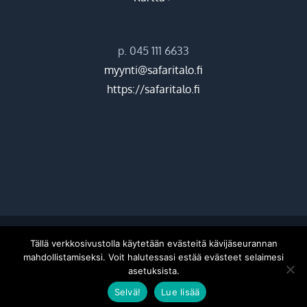
p. 045 111 6633
myynti@safaritalo.fi
https://safaritalo.fi
©
2026 Hiekkasärkkien ohjelmapalvelut Oy |
Donetti
Tällä verkkosivustolla käytetään evästeitä kävijäseurannan
mahdollistamiseksi. Voit halutessasi estää evästeet selaimesi
asetuksista.
Facebook
Instagram
Selvä!
Lue lisää