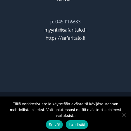
p. 045 111 6633
myynti@safaritalo.fi
https://safaritalo.fi
©
2026 Hiekkasärkkien ohjelmapalvelut Oy |
Donetti
Tällä verkkosivustolla käytetään evästeitä kävijäseurannan
mahdollistamiseksi. Voit halutessasi estää evästeet selaimesi
asetuksista.
Facebook
Instagram
Selvä!
Lue lisää