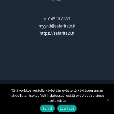
p. 045 111 6633
myynti@safaritalo.fi
https://safaritalo.fi
©
2026 Hiekkasärkkien ohjelmapalvelut Oy |
Donetti
Tällä verkkosivustolla käytetään evästeitä kävijäseurannan
mahdollistamiseksi. Voit halutessasi estää evästeet selaimesi
asetuksista.
Facebook
Instagram
Selvä!
Lue lisää