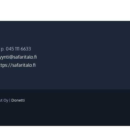
p. 045 111 6633
ynti@safaritalo.fi
tps://safaritalo.fi
ut Oy |
Donetti
ram