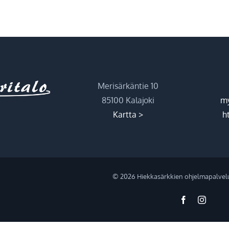
Merisärkäntie 10
85100 Kalajoki
my
Kartta >
ht
©
2026 Hiekkasärkkien ohjelmapalvel
Facebook
Instag