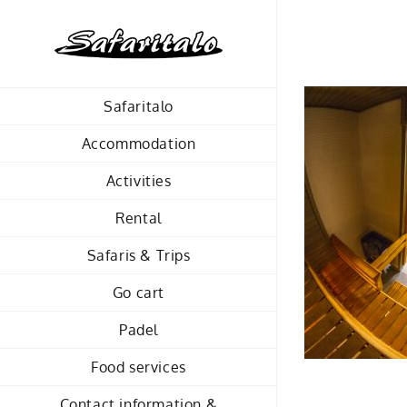
Skip
to
content
Safaritalo
Accommodation
Activities
Rental
Safaris & Trips
Go cart
Padel
Food services
Contact information &