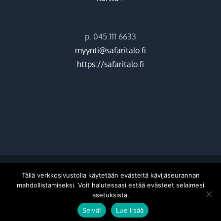
p. 045 111 6633
myynti@safaritalo.fi
https://safaritalo.fi
©
2026 Hiekkasärkkien ohjelmapalvelut Oy |
Donetti
Tällä verkkosivustolla käytetään evästeitä kävijäseurannan
mahdollistamiseksi. Voit halutessasi estää evästeet selaimesi
asetuksista.
Facebook
Instagram
Selvä!
Lue lisää