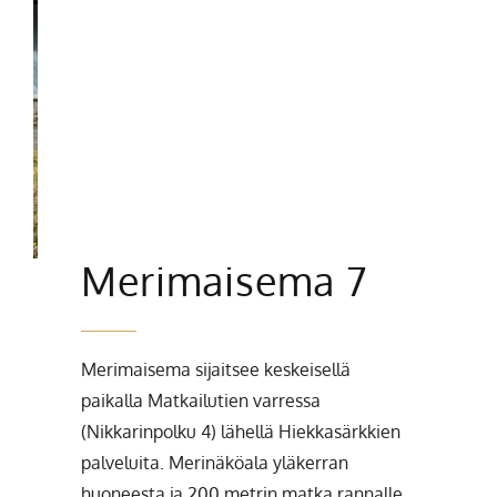
Merimaisema 7
Merimaisema sijaitsee keskeisellä
paikalla Matkailutien varressa
(Nikkarinpolku 4) lähellä Hiekkasärkkien
palveluita. Merinäköala yläkerran
huoneesta ja 200 metrin matka rannalle.