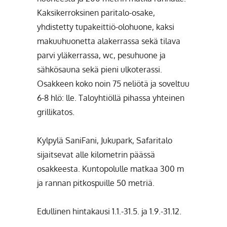
Kaksikerroksinen paritalo-osake,
yhdistetty tupakeittiö-olohuone, kaksi
makuuhuonetta alakerrassa sekä tilava
parvi yläkerrassa, wc, pesuhuone ja
sähkösauna sekä pieni ulkoterassi.
Osakkeen koko noin 75 neliötä ja soveltuu
6-8 hlö: lle. Taloyhtiöllä pihassa yhteinen
grillikatos.
Kylpylä SaniFani, Jukupark, Safaritalo
sijaitsevat alle kilometrin päässä
osakkeesta. Kuntopolulle matkaa 300 m
ja rannan pitkospuille 50 metriä.
Edullinen hintakausi 1.1.-31.5. ja 1.9.-31.12.