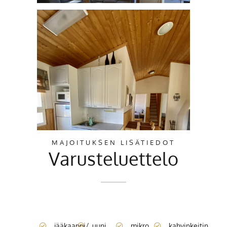
MAJOITUKSEN LISÄTIEDOT
Varusteluettelo
jääkaappi/
uuni
mikro
kahvinkeitin