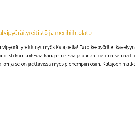
alvipyöräilyreitistö ja merihiihtolatu
lvipyöräilyreitit nyt myös Kalajoella! Fatbike-pyörille, kävelyy
auniisti kumpuilevaa kangasmetsää ja upeaa merimaisemaa Hiekk
5 km ja se on jaettavissa myös pienempiin osiin. Kalajoen matka