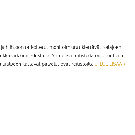
n ja hiihtoon tarkoitetut monitoimiurat kiertävät Kalajoen
asärkkien edustalla. Yhteensä reitistöllä on pituutta n.
ilualueen kattavat palvelut ovat reitistöiltä
... LUE LISÄÄ >