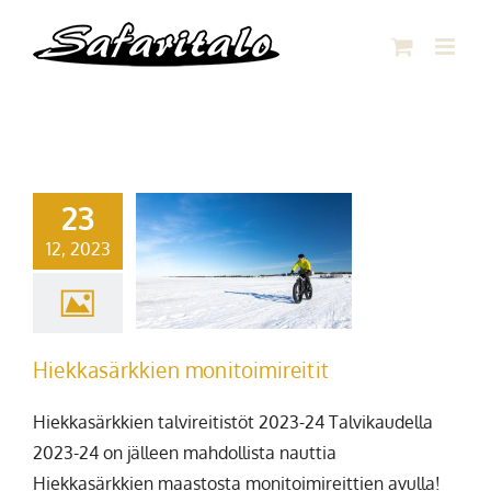
Skip
to
content
23
12, 2023
Hiekkasärkkien monitoimireitit
Hiekkasärkkien talvireitistöt 2023-24 Talvikaudella
2023-24 on jälleen mahdollista nauttia
Hiekkasärkkien maastosta monitoimireittien avulla!