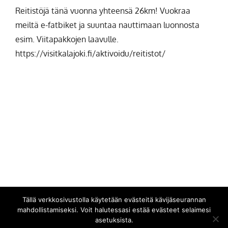
Reitistöjä tänä vuonna yhteensä 26km! Vuokraa
meiltä e-fatbiket ja suuntaa nauttimaan luonnosta
esim. Viitapakkojen laavulle.
https://visitkalajoki.fi/aktivoidu/reitistot/
Tällä verkkosivustolla käytetään evästeitä kävijäseurannan
mahdollistamiseksi. Voit halutessasi estää evästeet selaimesi
asetuksista.