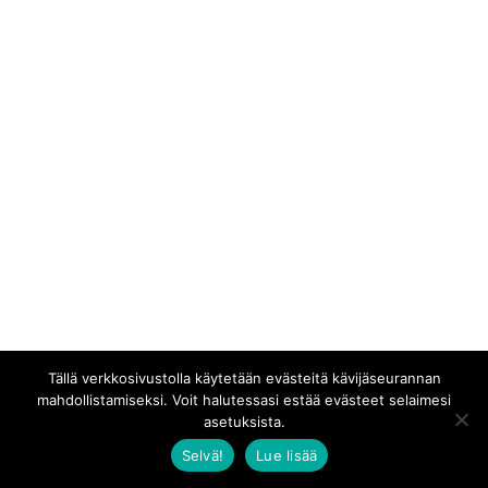
Tällä verkkosivustolla käytetään evästeitä kävijäseurannan
mahdollistamiseksi. Voit halutessasi estää evästeet selaimesi
asetuksista.
Selvä!
Lue lisää