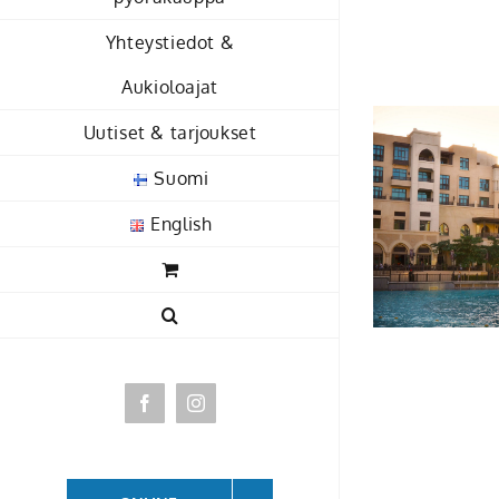
Skip
Yhteystiedot &
to
content
Aukioloajat
Uutiset & tarjoukset
Suomi
English
Facebook
Instagram