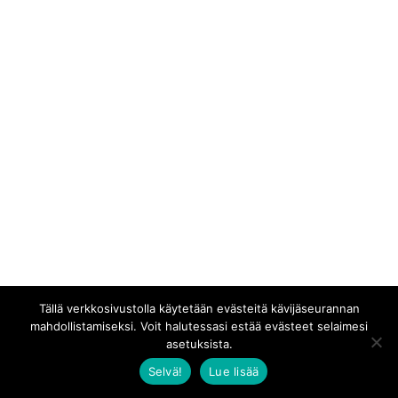
Tällä verkkosivustolla käytetään evästeitä kävijäseurannan
mahdollistamiseksi. Voit halutessasi estää evästeet selaimesi
asetuksista.
Selvä!
Lue lisää