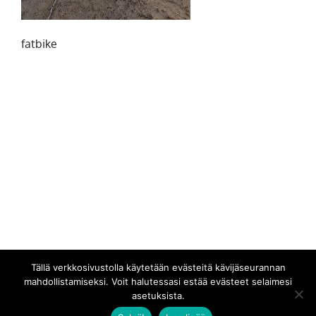
fatbike
Tällä verkkosivustolla käytetään evästeitä kävijäseurannan
mahdollistamiseksi. Voit halutessasi estää evästeet selaimesi
asetuksista.