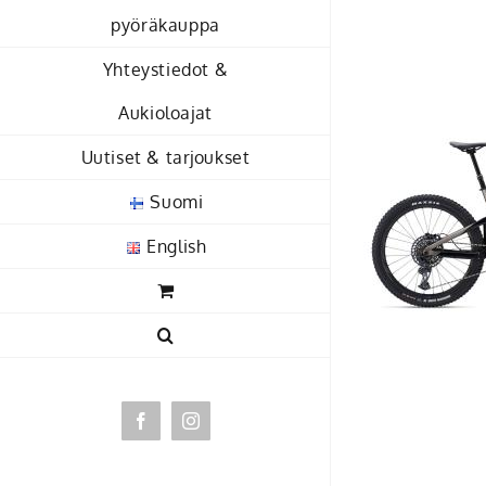
Skip
pyöräkauppa
to
Yhteystiedot &
content
Aukioloajat
Uutiset & tarjoukset
Suomi
English
Facebook
Instagram