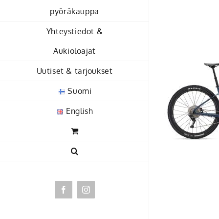
Skip
pyöräkauppa
to
Yhteystiedot &
content
Aukioloajat
Uutiset & tarjoukset
Suomi
English
Facebook
Instagram