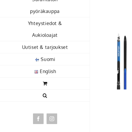
Skip
pyöräkauppa
to
content
Yhteystiedot &
Aukioloajat
Uutiset & tarjoukset
Suomi
English
Facebook
Instagram