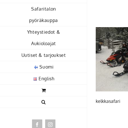
Skip
Safaritalon
to
content
pyöräkauppa
Yhteystiedot &
Aukioloajat
Uutiset & tarjoukset
Suomi
English
kelkkasafari
Facebook
Instagram