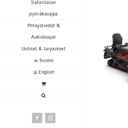
Safaritalon
Skip
to
pyöräkauppa
content
Yhteystiedot &
Aukioloajat
Uutiset & tarjoukset
Suomi
English
Facebook
Instagram