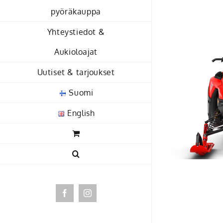
Skip
pyöräkauppa
to
Yhteystiedot &
content
Aukioloajat
Uutiset & tarjoukset
Suomi
English
Facebook
Instagram