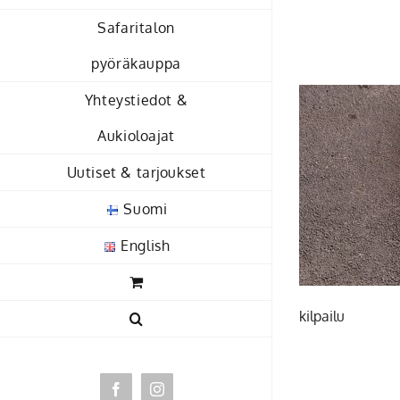
Skip
Safaritalon
to
content
pyöräkauppa
Yhteystiedot &
Aukioloajat
Uutiset & tarjoukset
Suomi
English
kilpailu
Facebook
Instagram