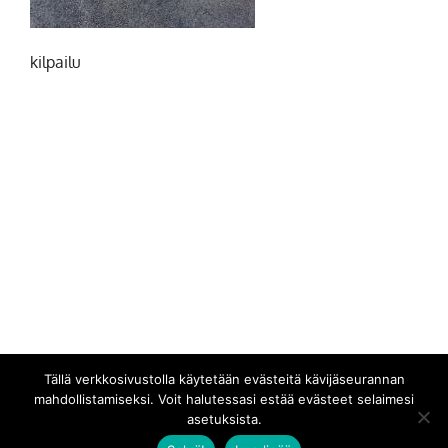
kilpailu
Tällä verkkosivustolla käytetään evästeitä kävijäseurannan
mahdollistamiseksi. Voit halutessasi estää evästeet selaimesi
asetuksista.