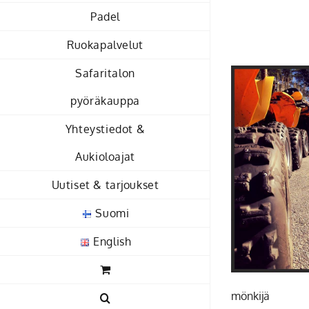
Skip
Padel
to
Ruokapalvelut
content
Safaritalon
pyöräkauppa
Yhteystiedot &
Aukioloajat
Uutiset & tarjoukset
Suomi
English
mönkijä