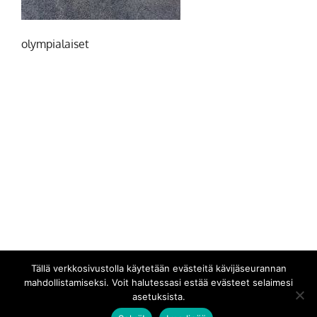
olympialaiset
Tällä verkkosivustolla käytetään evästeitä kävijäseurannan
mahdollistamiseksi. Voit halutessasi estää evästeet selaimesi
asetuksista.