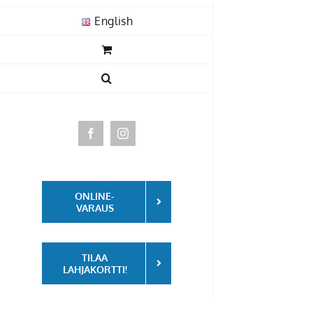
Skip
English
to
content
Facebook
Instagram
ONLINE-
VARAUS
TILAA
LAHJAKORTTI!