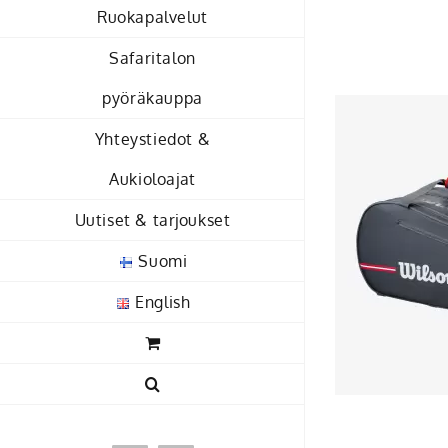
Skip
Ruokapalvelut
to
Safaritalon
content
pyöräkauppa
Yhteystiedot &
Aukioloajat
Uutiset & tarjoukset
Suomi
English