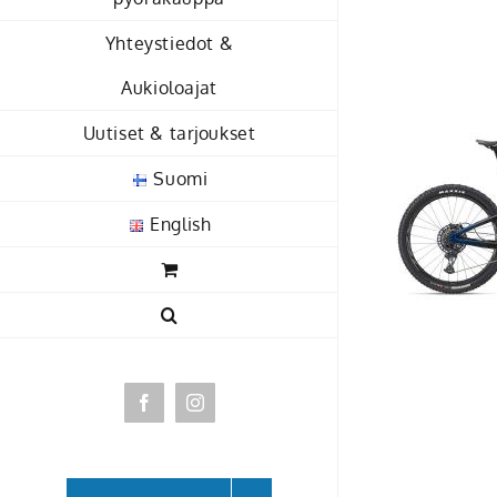
Skip
Yhteystiedot &
to
content
Aukioloajat
Uutiset & tarjoukset
Suomi
English
Facebook
Instagram