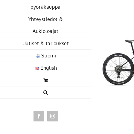
Skip
pyöräkauppa
to
Yhteystiedot &
content
Aukioloajat
Uutiset & tarjoukset
Suomi
English
Facebook
Instagram