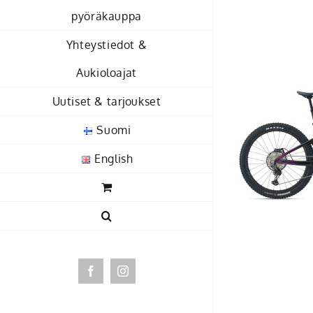
Skip
pyöräkauppa
to
Yhteystiedot &
content
Aukioloajat
Uutiset & tarjoukset
Suomi
English
Facebook
Instagram