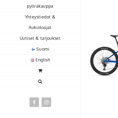
Skip
pyöräkauppa
to
Yhteystiedot &
content
Aukioloajat
Uutiset & tarjoukset
Suomi
English
Facebook
Instagram