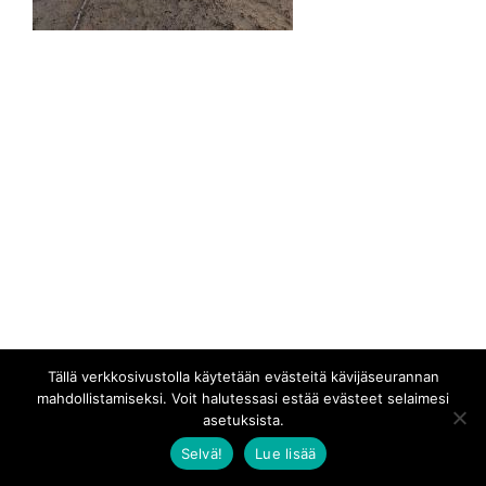
Tällä verkkosivustolla käytetään evästeitä kävijäseurannan
mahdollistamiseksi. Voit halutessasi estää evästeet selaimesi
asetuksista.
Selvä!
Lue lisää