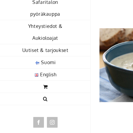
Safaritalon
Skip
to
pyöräkauppa
content
Yhteystiedot &
Aukioloajat
Uutiset & tarjoukset
Suomi
English
Facebook
Instagram