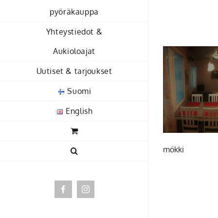
Skip
pyöräkauppa
to
Yhteystiedot &
content
Aukioloajat
Uutiset & tarjoukset
Suomi
English
mökki
Facebook
Instagram