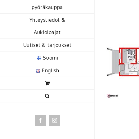
Skip
pyöräkauppa
to
Yhteystiedot &
content
Aukioloajat
Uutiset & tarjoukset
Suomi
English
Facebook
Instagram