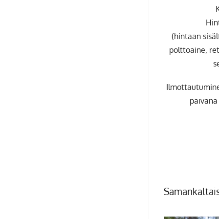
K
Hin
(hintaan sisä
polttoaine, re
s
Ilmottautumine
päivänä
Samankaltaisi