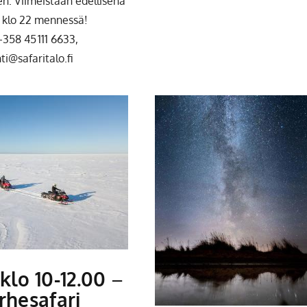
n: Viimeistään edellisenä
 klo 22 mennessä!
+358 45 111 6633,
i@safaritalo.fi
 klo 10-12.00
–
rhesafari