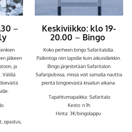
7.30
–
Keskiviikko: klo 19-
ly
20.00
–
Bingo
kenkien
Koko perheen bingo Safaritalolla.
Sen jälkeen
Palkintoja niin lapsille kuin aikuisillekkin.
toon, ja
Bingo järjestetään Safaritalon
 Välillä
Safaripubissa, missä voit samalla nauttia
kieväitä
pientä bingoevästä kisailun aikana.
alle.
Tapahtumapaikka: Safaritalo
lo
Kesto: n.1h
Hinta: 3€/bingolappu
t, opastus,