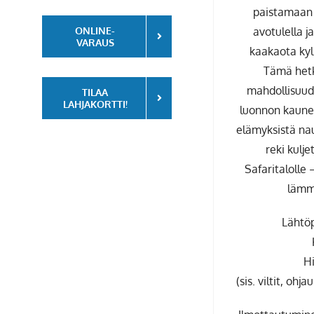
paistamaan 
avotulella 
ONLINE-
VARAUS
kaakaota kyl
Tämä hetk
mahdollisuud
TILAA
LAHJAKORTTI!
luonnon kauneu
elämyksistä na
reki kulj
Safaritalolle
lämmi
Lähtöp
Hi
(sis. viltit, oh