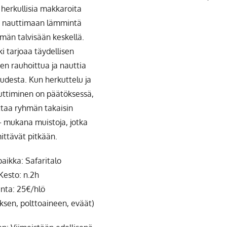
herkullisia makkaroita
ja nauttimaan lämmintä
män talvisään keskellä.
i tarjoaa täydellisen
en rauhoittua ja nauttia
desta. Kun herkuttelu ja
uttiminen on päätöksessä,
ettaa ryhmän takaisin
 – mukana muistoja, jotka
ttävät pitkään.
aikka: Safaritalo
Kesto: n.2h
nta: 25€/hlö
jauksen, polttoaineen, eväät)