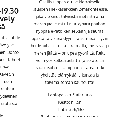
Osallistu opastetulle kierrokselle
-19.30
Kalajoen Hiekkasärkkien lomakohteessa,
vely
joka vie sinut talvisista metsistä aina
meren jäälle asti. Laita kypärä päähän,
sä
hyppää e-fatbiken selkään ja seuraa
kat ja lähde
opasta talvisissa dyynimaisemissa. Hyvin
velylle.
hoidetuilla reiteillä – rannalla, metsissä ja
nen luonto
meren jäällä – on upea pyöräillä. Reitti
kuu, tähdet
voi myös kulkea asfaltti- ja sorateillä
luovat
sääolosuhteista riippuen. Tämä retki
 Kävelyn
yhdistää elämyksiä, liikuntaa ja
timaan
talvimaiseman kauneutta!
 rauhaa
Lähtöpaikka: Safaritalo
ydellinen
Kesto: n.1,5h
n rauhasta!
Hinta: 35€/hlö
lo
(hintaan sisältyy kypärä, pyörä,