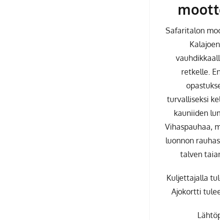
mootto
Safaritalon moo
Kalajoen
vauhdikkaal
retkelle. 
opastukse
turvalliseksi k
kauniiden lu
Vihaspauhaa, m
luonnon rauhas
talven taia
Kuljettajalla tu
Ajokortti tule
Lähtöp