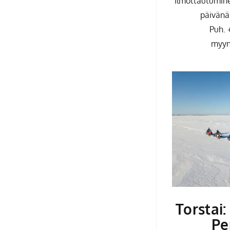
Ilmottautumine
päivänä
Puh. 
myynt
Torstai:
Pe