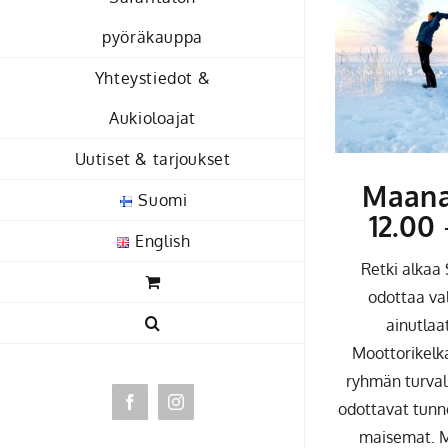
pyöräkauppa
Yhteystiedot &
Aukioloajat
Uutiset & tarjoukset
Maanan
Suomi
12.00
English
Retki alkaa 
odottaa va
ainutlaat
Moottorikelk
ryhmän turvall
odottavat tunn
Facebook
Instagram
maisemat. M