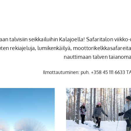
n talvisiin seikkailuihin Kalajoella! Safaritalon viikk
ten rekiajeluja, lumikenkäilyä, moottorikelkkasafareita 
nauttimaan talven taianoma
Ilmottautuminen: puh. +358 45 111 6633 TA