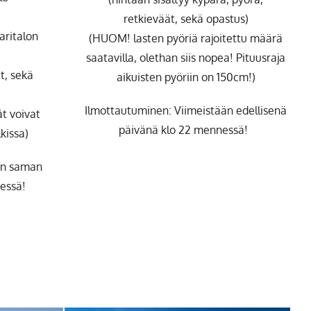
retkieväät, sekä opastus)
aritalon
(HUOM! lasten pyöriä rajoitettu määrä
saatavilla, olethan siis nopea! Pituusraja
ät, sekä
aikuisten pyöriin on 150cm!)
Ilmottautuminen: Viimeistään edellisenä
 voivat
päivänä klo 22 mennessä!
kissa)
än saman
nessä!