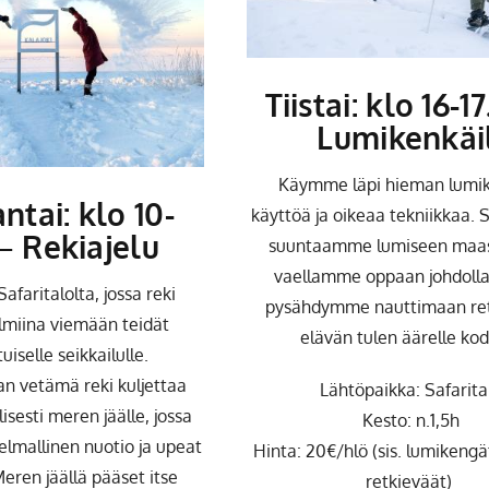
Tiistai: klo 16-1
Lumikenkäi
Käymme läpi hieman lumi
tai: klo 10-
käyttöä ja oikeaa tekniikkaa. 
–
Rekiajelu
suuntaamme lumiseen maas
vaellamme oppaan johdolla.
Safaritalolta, jossa reki
pysähdymme nauttimaan ret
lmiina viemään teidät
elävän tulen äärelle kod
uiselle seikkailulle.
an vetämä reki kuljettaa
Lähtöpaikka: Safarita
isesti meren jäälle, jossa
Kesto: n.1,5h
elmallinen nuotio ja upeat
Hinta: 20€/hlö (sis. lumikengä
eren jäällä pääset itse
retkieväät)