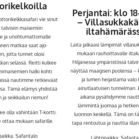
rikelkoilla
Perjantai: klo 18
ttorikelkkasafari vie sinut
–
Villasukkakä
 talvisiin maisemiin
iltahämäräs
le ja unohtumattomalle
Laita jalkaasi lämpimät villasu
Ennen matkaa saat ajo-
mukaan rauhoittavalle iltakä
n, jotta tunnet olosi
Hiljaisessa ympäristössä talvi
elkan selässä. Reitti kulkee
näyttää maagisen puolensa – 
mimaisemien halki kohti
ja lumen heijastama valo 
issä nautimme retkieväät
ainutlaatuisen tunnelman.
sa. Tämä elämys yhdistää
aikana pysähdymme naut
n ja seikkailun riemun!
lämmintä juomaa ja hetken
lee olla vähintään T-kortti.
luonnon keskellä. Tämä on tä
e ottaa mukaan safarille.
tapa rentoutua ja nauttia illa
aikka: Safaritalo
Lähtöpaikka: Safarita