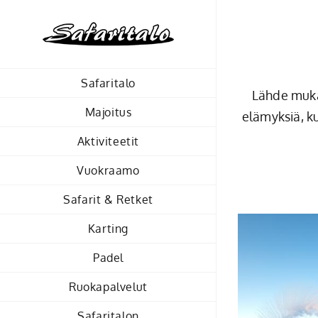
Skip
to
content
Safaritalo
Lähde mukaa
Majoitus
elämyksiä, ku
Aktiviteetit
Vuokraamo
Safarit & Retket
Karting
Padel
Ruokapalvelut
Safaritalon