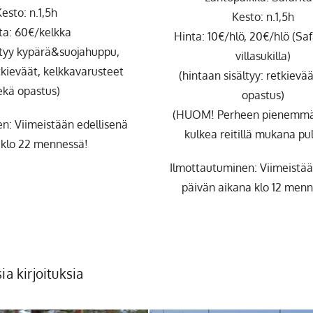
esto: n.1,5h
Kesto: n.1,5h
ta: 60€/kelkka
Hinta: 10€/hlö, 20€/hlö (Saf
ltyy kypärä&suojahuppu,
villasukilla)
tkieväät, kelkkavarusteet
(hintaan sisältyy: retkievä
ekä opastus)
opastus)
(HUOM! Perheen pienemmät
n: Viimeistään edellisenä
kulkea reitillä mukana pul
 klo 22 mennessä!
Ilmottautuminen: Viimeistä
päivän aikana klo 12 men
a kirjoituksia