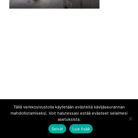
Tällä verkkosivustolla käytetään evästeitä kävijäseurannan
mahdollistamiseksi. Voit halutessasi estää evästeet selaimesi
asetuksista.
Selvä!
Lue lisää