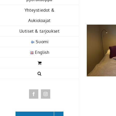
Skip
Yhteystiedot &
to
content
Aukioloajat
Uutiset & tarjoukset
Suomi
English
Facebook
Instagram