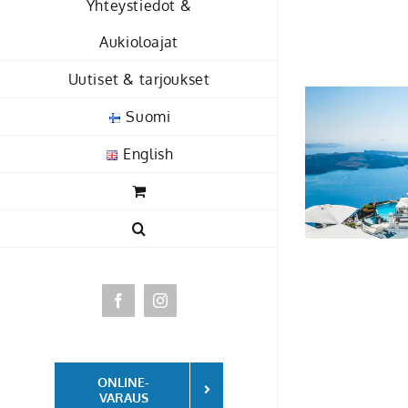
Yhteystiedot &
Skip
to
Aukioloajat
content
Uutiset & tarjoukset
Suomi
English
Facebook
Instagram
ONLINE-
VARAUS