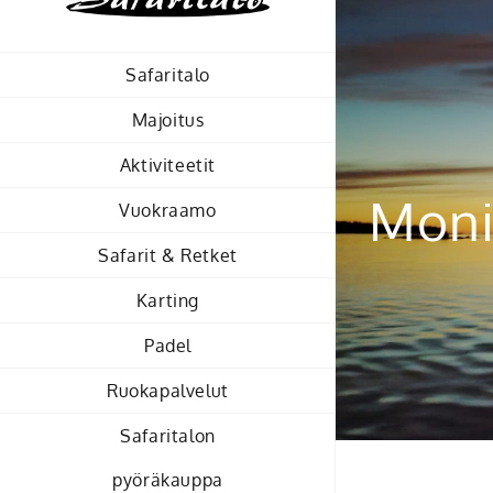
Skip
to
Safaritalo
content
Majoitus
Aktiviteetit
Moni
Vuokraamo
Safarit & Retket
Karting
Padel
Ruokapalvelut
Safaritalon
pyöräkauppa