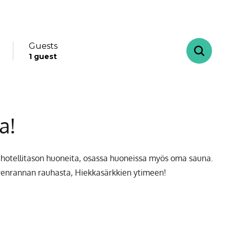
Guests
1
guest
ys
± 7 days
-
+
Adults
1
a!
-
+
Children
0
September
ät hotellitason huoneita, osassa huoneissa myös oma sauna.
renrannan rauhasta, Hiekkasärkkien ytimeen!
on
tue
wed
thu
fri
sat
sun
1
1
2
3
4
5
6