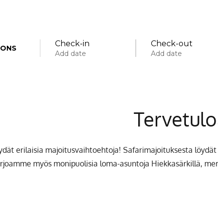
Check-in
Check-out
IONS
Add date
Add date
Specific days
± 1 day
± 3 da
Tervetulo
August
öydät erilaisia majoitusvaihtoehtoja! Safarimajoituksesta löyd
rjoamme myös monipuolisia loma-asuntoja Hiekkasärkillä, me
tue
wed
thu
fri
sat
sun
m
28
29
30
31
1
2
3