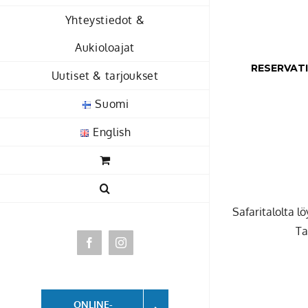
Yhteystiedot &
Aukioloajat
RESERVAT
Uutiset & tarjoukset
Suomi
English
Safaritalolta l
Ta
mon
Facebook
Instagram
27
ONLINE-