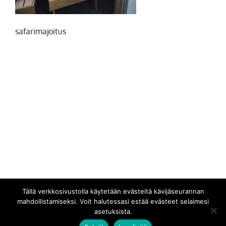
safarimajoitus
Tällä verkkosivustolla käytetään evästeitä kävijäseurannan
mahdollistamiseksi. Voit halutessasi estää evästeet selaimesi
asetuksista.