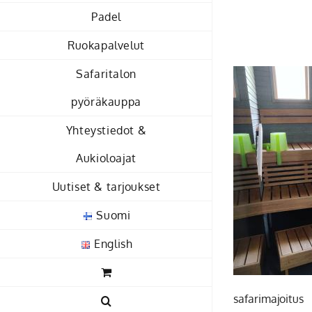
Skip
Padel
to
Ruokapalvelut
content
Safaritalon
pyöräkauppa
Yhteystiedot &
Aukioloajat
Uutiset & tarjoukset
Suomi
English
safarimajoitus