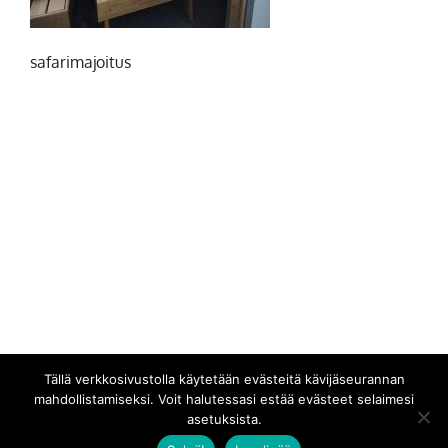
safarimajoitus
Tällä verkkosivustolla käytetään evästeitä kävijäseurannan
mahdollistamiseksi. Voit halutessasi estää evästeet selaimesi
asetuksista.